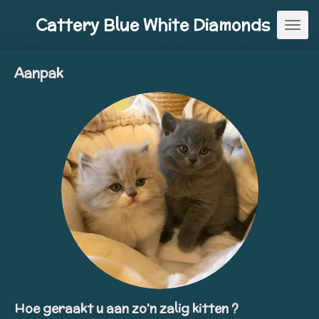
Ga
Cattery Blue White Diamonds
direct
naar
de
Aanpak
hoofdinhoud
Hoe geraakt u aan zo'n zalig kitten ?