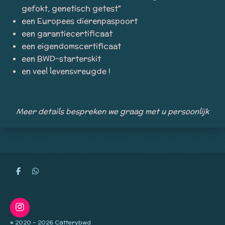
gefokt, genetisch getest"
een Europees dierenpaspoort
een garantiecertificaat
een eigendomscertificaat
een BWD-starterskit
en veel levensvreugde !
Meer details bespreken we graag met u persoonlijk
D
D
e
e
l
l
e
e
n
n
I
n
© 2020 - 2026 Catterybwd