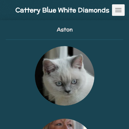
Ga
Cattery Blue White Diamonds
direct
naar
de
Aston
hoofdinhoud