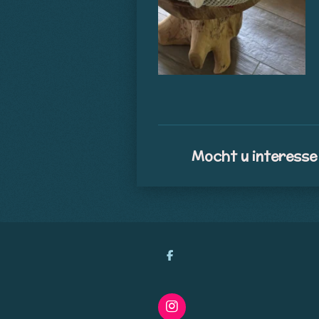
Mocht u interesse 
D
e
l
e
n
I