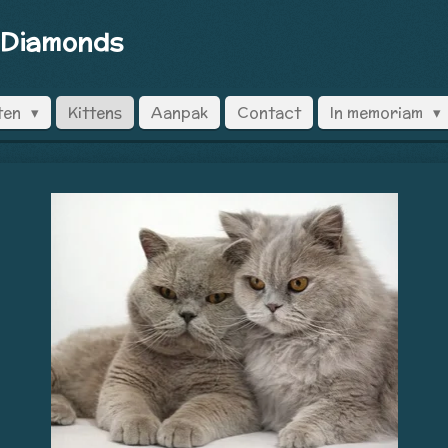
 Diamonds
ten
Kittens
Aanpak
Contact
In memoriam