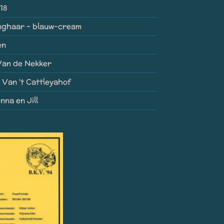
18
anghaar - blauw-cream
en
Van de Nekker
 Van 't Cattleyahof
nna en Jill