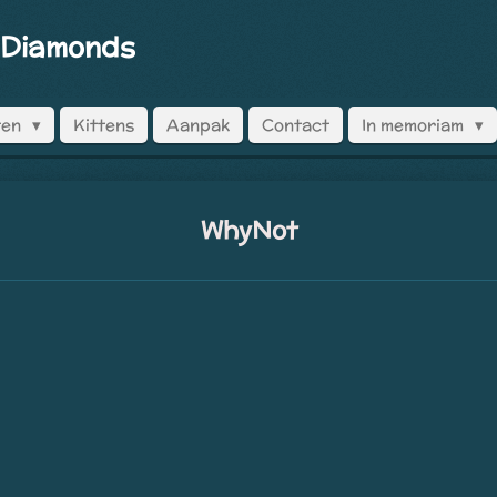
 Diamonds
ten
Kittens
Aanpak
Contact
In memoriam
WhyNot