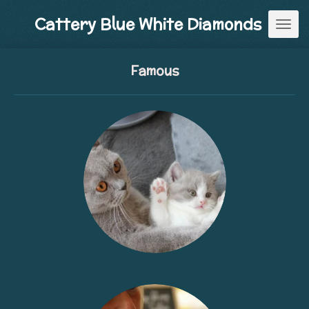
Ga
Cattery Blue White Diamonds
direct
naar
de
Famous
hoofdinhoud