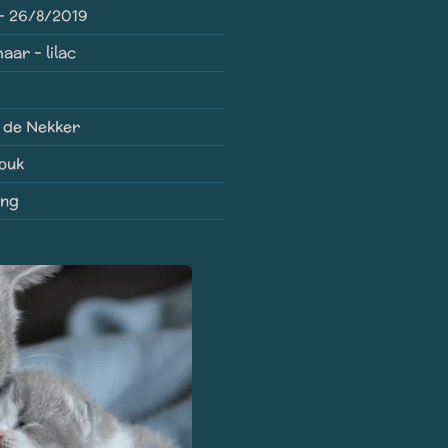
- 26/8/2019
aar - lilac
 de Nekker
nouk
ing