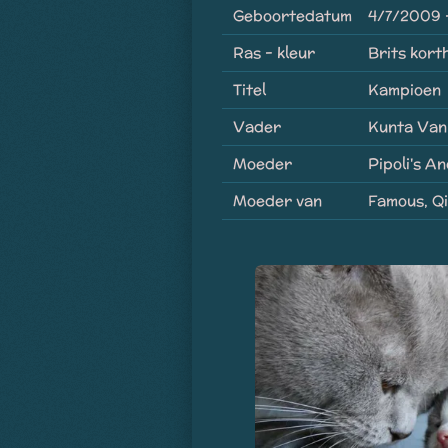
Geboortedatum
4/7/2009 
Ras - kleur
Brits korth
Titel
Kampioen
Vader
Kunta Van
Moeder
Pipoli's A
Moeder van
Famous, Q