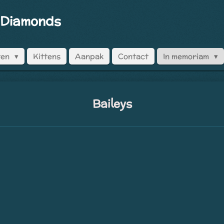
 Diamonds
ten
Kittens
Aanpak
Contact
In memoriam
Baileys