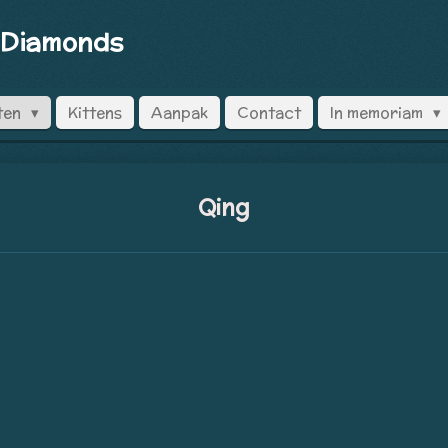
 Diamonds
ten
Kittens
Aanpak
Contact
In memoriam
Qing