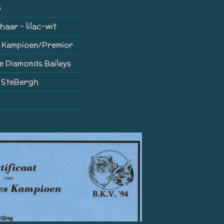
6
haar - lilac-wit
 Kampioen/Premior
e Diamonds Baileys
n SteBergh